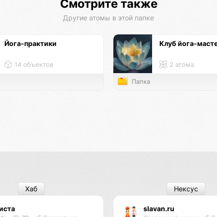
Смотрите также
Другие атомы в этой папке
Йога-практики
Клуб йога-маст
14 объектов
2 атома
Папка
Хаб
Нексус
иста
slavan.ru