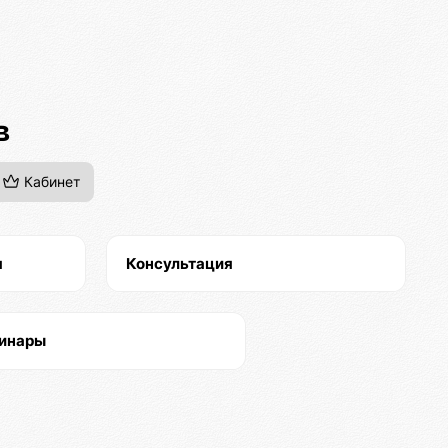
в
Кабинет
я
Консультация
инары