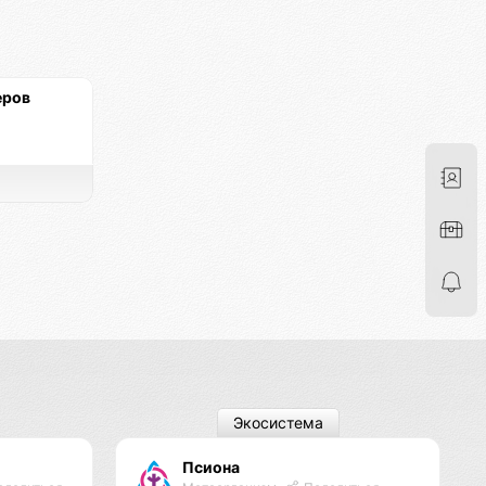
еров
Экосистема
Псиона