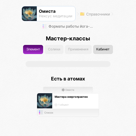
Омиста
Справочники
Нексус медитации
Форматы работы йога-мастеров
Мастер-классы
Элемент
Солики
Применения
Кабинет
Есть в атомах
Омиста
Мастера энергопрактик
1 объект
Список