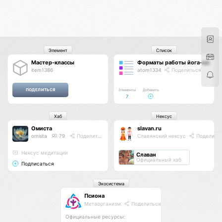
Элемент
Список
Мастер-классы
Форматы работы йога-мастер
item1386
atom1334
Поделиться
Элементы
Добавить
7
Хаб
Нексус
Омиста
slavan.ru
omista
79
Поделиться
Славянский нексус
Поделить
Нексус медитации
Славан
Официальный хаб
Подписаться
Экосистема
Псиона
Метаорганизм
Поделиться
Официальные ресурсы: