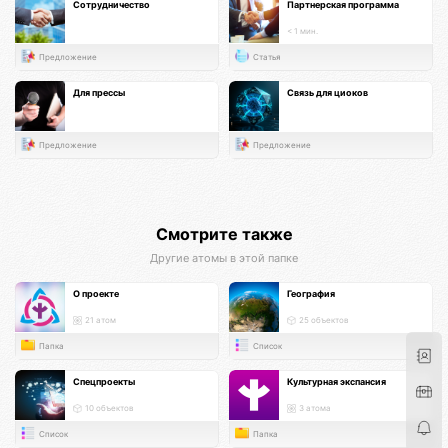
Сотрудничество
Партнерская программа
< 1 мин.
Предложение
Статья
Для прессы
Связь для циоков
Предложение
Предложение
Смотрите также
Другие атомы в этой папке
О проекте
География
21 атом
25 объектов
Папка
Список
Спецпроекты
Культурная экспансия
10 объектов
3 атома
Список
Папка