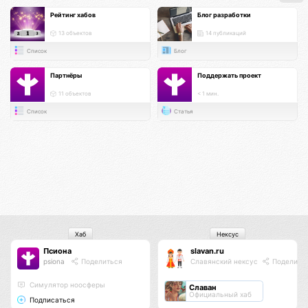
Рейтинг хабов
Блог разработки
13 объектов
14 публикаций
Список
Блог
Партнёры
Поддержать проект
11 объектов
< 1 мин.
Список
Статья
Хаб
Нексус
Псиона
slavan.ru
psiona
Поделиться
Славянский нексус
Поделить
Cимулятор ноосферы
Славан
Официальный хаб
Подписаться