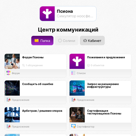
Псиона
Cимулятор ноосферы
Центр коммуникаций
Папка
Солики
Кабинет
Форум Псионы
Пожелания и предложения
1 обсуждение
0 объектов
Форум
Список
Сообщить об ошибке
Запрос на расширение
инфраструктуры
Предложение
Предложение
Арбитраж / решение споров
Сертификация
тестировщиков Псионы
Предложение
Сертификатор