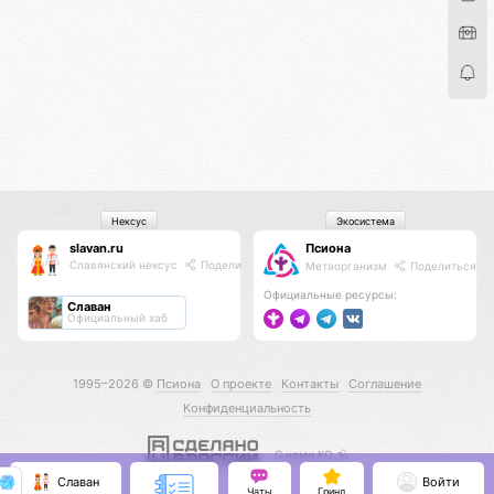
Нексус
Экосистема
slavan.ru
Псиона
Славянский нексус
Поделиться
Метаорганизм
Поделиться
Официальные ресурсы:
Славан
Официальный хаб
1995–2026 ©
Псиона
О проекте
Контакты
Соглашение
Конфиденциальность
С нами КО 🕉️
Славан
Войти
Чаты
Гринд