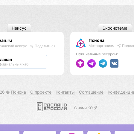
Нексус
Экосистема
van.ru
Псиона
Метаорганизм
Подел
вянский нексус
Поделиться
Официальные ресурсы:
лаван
фициальный хаб
026 ©
Псиона
О проекте
Контакты
Соглашение
Конфиденци
С нами КО 🕉️