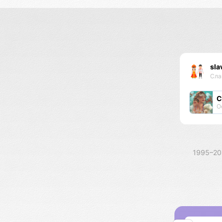
sla
Сла
С
О
1995–2