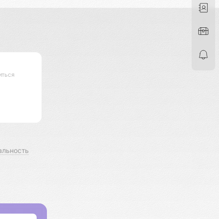
иться
альность