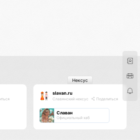
Нексус
slavan.ru
иться
Славянский нексус
Поделиться
Славан
Официальный хаб