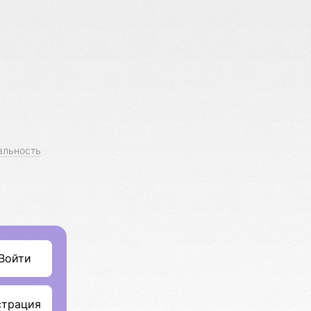
альность
Войти
страция