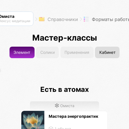
Омиста
Справочники
Форматы работы йога-
Нексус медитации
Мастер-классы
Элемент
Солики
Применения
Кабинет
Есть в атомах
Омиста
Мастера энергопрактик
1 объект