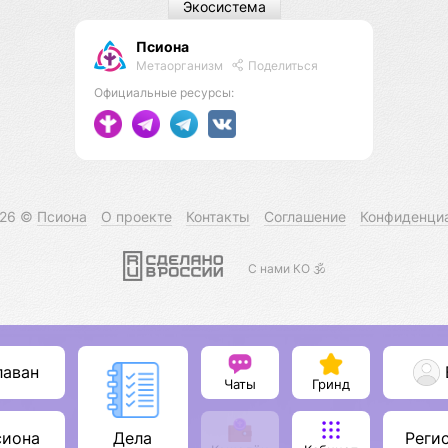
Экосистема
Псиона
Метаорганизм
Поделиться
Официальные ресурсы:
026 ©
Псиона
О проекте
Контакты
Соглашение
Конфиденци
С нами КО 🕉️
лаван
Чаты
Гринд
сиона
Реги
Дела