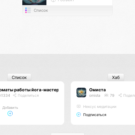
Список
Список
Хаб
рматы работы йога-мастеров
Омиста
m1334
Поделиться
omista
79
Подел
Нексус медитации
Добавить
Подписаться