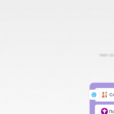
1995–2
С
П