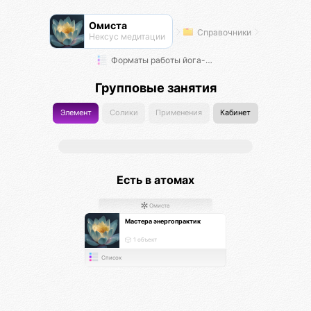
Омиста
Справочники
Нексус медитации
Форматы работы йога-мастеров
Групповые занятия
Элемент
Солики
Применения
Кабинет
Есть в атомах
Омиста
Мастера энергопрактик
1 объект
Список