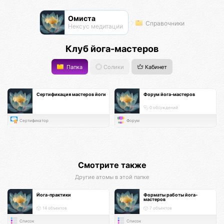
Омиста
Справочники
Нексус медитации
Клуб йога-мастеров
Папка
Солики
Кабинет
Сертификация мастеров йоги
Форум йога-мастеров
0 обсуждений
Сертификатор
Форум
Смотрите также
Другие атомы в этой папке
Йога-практики
Форматы работы йога-
мастеров
14 объектов
7 объектов
Список
Список