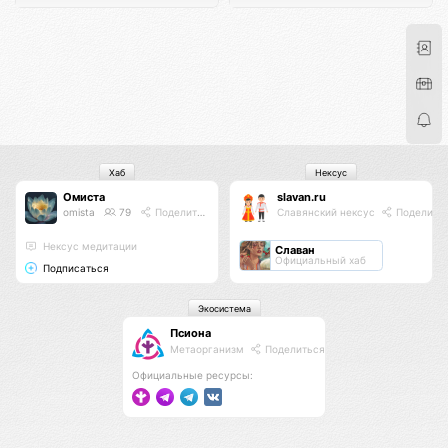
Хаб
Нексус
Омиста
slavan.ru
omista
79
Поделиться
Славянский нексус
Поделить
Нексус медитации
Славан
Официальный хаб
Подписаться
Экосистема
Псиона
Метаорганизм
Поделиться
Официальные ресурсы: