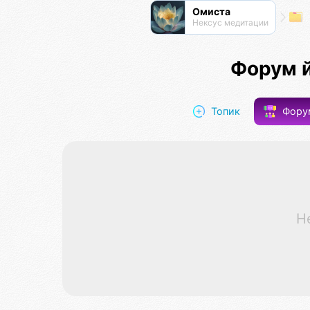
Омиста
Нексус медитации
Форум 
Топик
Фор
Н