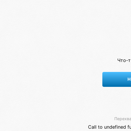
Что-т
Н
Перехва
Call to undefined f