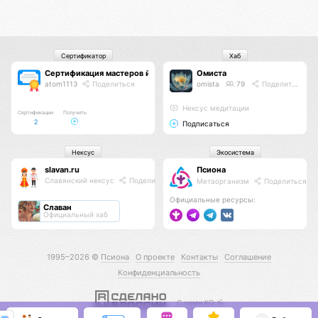
Сертификатор
Хаб
Сертификация мастеров йоги
Омиста
atom1113
Поделиться
omista
79
Поделиться
Нексус медитации
Сертификации
Получить
2
Подписаться
Нексус
Экосистема
slavan.ru
Псиона
Славянский нексус
Поделиться
Метаорганизм
Поделиться
Официальные ресурсы:
Славан
Официальный хаб
1995–2026 ©
Псиона
О проекте
Контакты
Соглашение
Конфиденциальность
С нами КО 🕉️