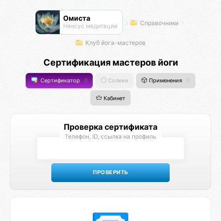
Омиста
Справочники
Нексус медитации
Клуб йога-мастеров
Сертификация мастеров йоги
Сертификатор
0
Солики
Применения
0
Кабинет
Проверка сертификата
Телефон, ID, ссылка на профиль