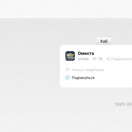
Хаб
Омиста
omista
79
Поделиться
Нексус медитации
Подписаться
1995–2