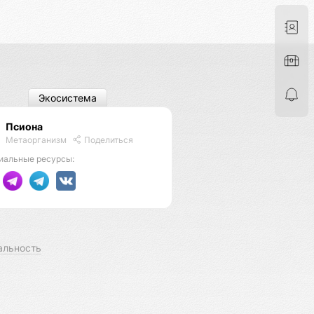
Экосистема
Псиона
Метаорганизм
Поделиться
иальные ресурсы:
альность