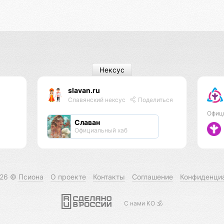
Нексус
slavan.ru
Славянский нексус
Поделиться
Офиц
Славан
Официальный хаб
026 ©
Псиона
О проекте
Контакты
Соглашение
Конфиденци
С нами КО 🕉️