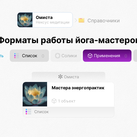
Омиста
Справочники
Нексус медитации
Форматы работы йога-мастеро
ть
Список
0
Солики
Применения
0
Омиста
Мастера энергопрактик
1 объект
Список