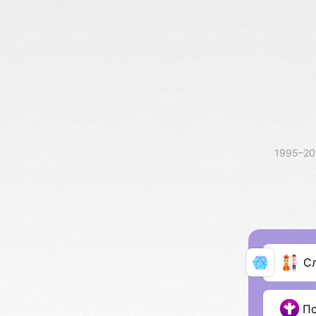
1995–2
С
П