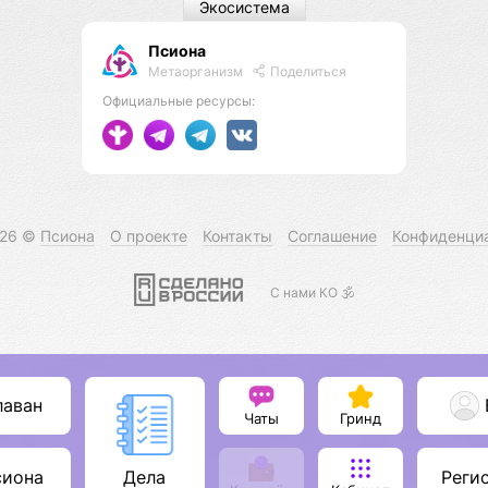
Экосистема
Псиона
Метаорганизм
Поделиться
Официальные ресурсы:
026 ©
Псиона
О проекте
Контакты
Соглашение
Конфиденци
С нами КО 🕉️
лаван
Чаты
Гринд
сиона
Реги
Дела