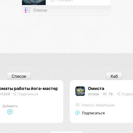
Список
Список
Хаб
рматы работы йога-мастеров
Омиста
m1334
Поделиться
omista
79
Подел
Нексус медитации
Добавить
Подписаться