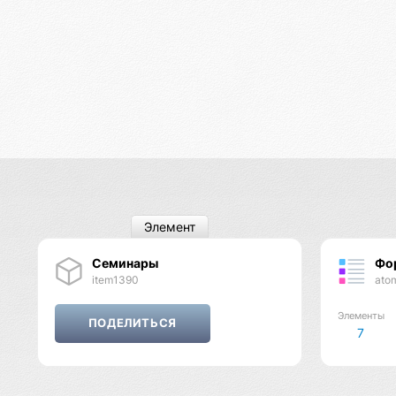
Элемент
Семинары
Фо
item1390
ato
Элементы
7