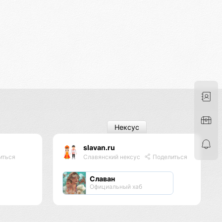
Нексус
slavan.ru
иться
Славянский нексус
Поделиться
Славан
Официальный хаб