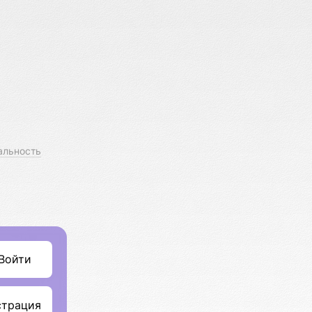
альность
Войти
страция