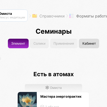
Омиста
Справочники
Форматы работы йога-
Нексус медитации
Семинары
Элемент
Солики
Применения
Кабинет
Есть в атомах
Омиста
Мастера энергопрактик
1 объект