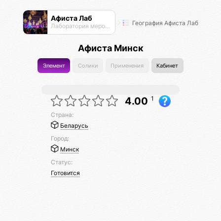
Афиста Лаб
География Афиста Лаб
Лаборатория мероприятий
Афиста Минск
Элемент
Солики
Применения
Кабинет
1
4.00
Страна:
Беларусь
Город:
Минск
Статус:
Готовится