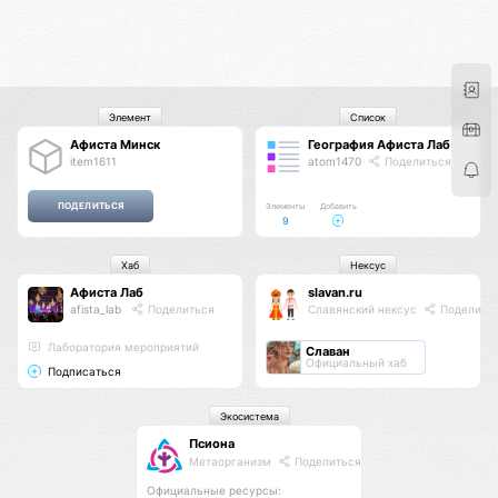
Элемент
Список
Афиста Минск
География Афиста Лаб
item1611
atom1470
Поделиться
Элементы
Добавить
9
Хаб
Нексус
Афиста Лаб
slavan.ru
afista_lab
Поделиться
Славянский нексус
Поделить
Лаборатория мероприятий
Славан
Официальный хаб
Подписаться
Экосистема
Псиона
Метаорганизм
Поделиться
Официальные ресурсы: