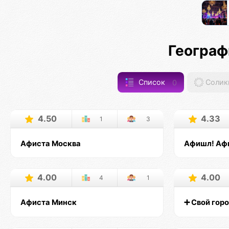
Географ
Список
0
Солик
4.50
4.33
1
3
Афиста Москва
Афишл! Аф
4.00
4.00
4
1
Афиста Минск
➕ Свой гор