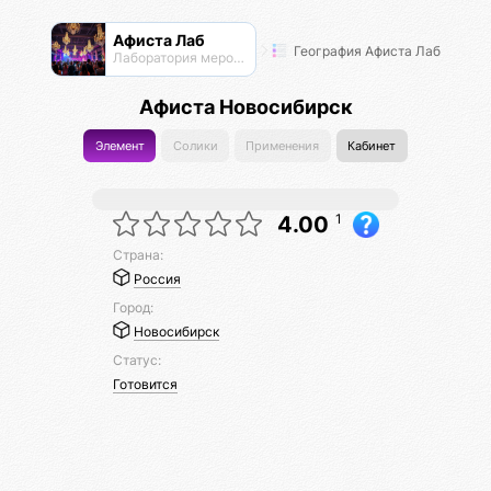
Афиста Лаб
География Афиста Лаб
Лаборатория мероприятий
Афиста Новосибирск
Элемент
Солики
Применения
Кабинет
1
4.00
Страна:
Россия
Город:
Новосибирск
Статус:
Готовится