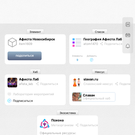
Элемент
Список
Афиста Новосибирск
География Афиста Лаб
item1609
atom1470
Поделиться
Элементы
Добавить
9
Хаб
Нексус
Афиста Лаб
slavan.ru
afista_lab
Поделиться
Славянский нексус
Поделить
Лаборатория мероприятий
Славан
Официальный хаб
Подписаться
Экосистема
Псиона
Метаорганизм
Поделиться
Официальные ресурсы: