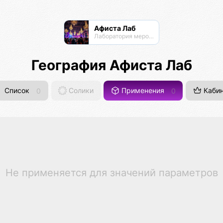
Афиста Лаб
Лаборатория мероприятий
География Афиста Лаб
Список
0
Солики
Применения
0
Кабин
Не применяется для значений параметров