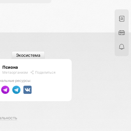
Экосистема
Псиона
Метаорганизм
Поделиться
иальные ресурсы:
альность