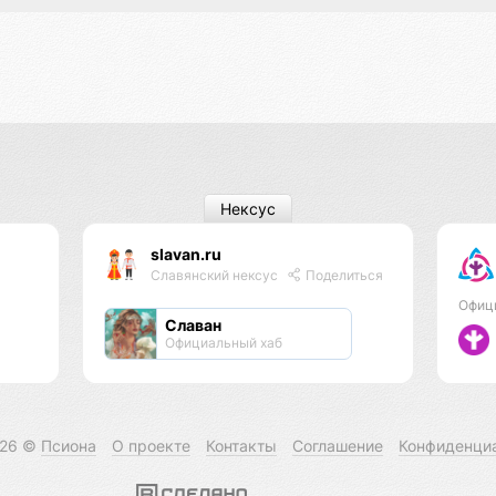
Нексус
slavan.ru
Славянский нексус
Поделиться
Офиц
Славан
Официальный хаб
026 ©
Псиона
О проекте
Контакты
Соглашение
Конфиденци