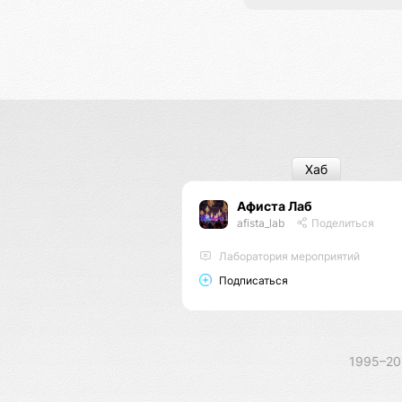
Хаб
Афиста Лаб
afista_lab
Поделиться
Лаборатория мероприятий
Подписаться
1995–2