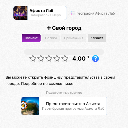
Афиста Лаб
География Афиста Лаб
Лаборатория мероприятий
➕ Свой город
Элемент
Солики
Применения
Кабинет
1
4.00
Вы можете открыть франшизу представительства в своём
городе. Подробнее по ссылке ниже.
Подключенные ссылки:
Представительство Афиста
Партнёрская программа Афиста Лаб