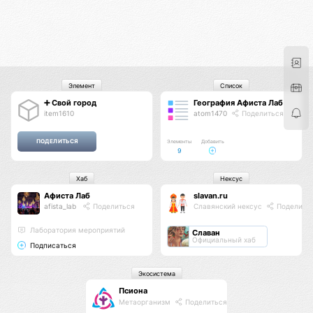
Элемент
Список
➕ Свой город
География Афиста Лаб
item1610
atom1470
Поделиться
Элементы
Добавить
9
Хаб
Нексус
Афиста Лаб
slavan.ru
afista_lab
Поделиться
Славянский нексус
Поделить
Лаборатория мероприятий
Славан
Официальный хаб
Подписаться
Экосистема
Псиона
Метаорганизм
Поделиться