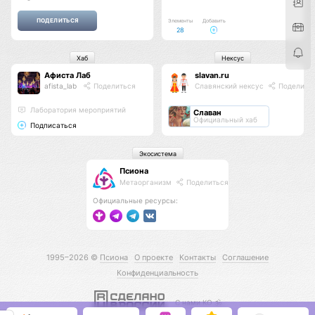
Элементы
Добавить
28
Хаб
Нексус
Афиста Лаб
slavan.ru
afista_lab
Поделиться
Славянский нексус
Поделить
Лаборатория мероприятий
Славан
Официальный хаб
Подписаться
Экосистема
Псиона
Метаорганизм
Поделиться
Официальные ресурсы:
1995–2026 ©
Псиона
О проекте
Контакты
Соглашение
Конфиденциальность
С нами КО 🕉️