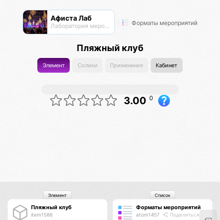
Афиста Лаб
Форматы мероприятий
Лаборатория мероприятий
Пляжный клуб
Элемент
Солики
Применения
Кабинет
0
3.00
Элемент
Список
Пляжный клуб
Форматы мероприятий
item1586
atom1457
Поделиться