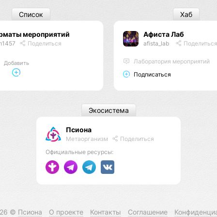
Список
Хаб
рматы мероприятий
Афиста Лаб
m1457
Поделиться
afista_lab
Поделитьс
Лаборатория мероприятий
Добавить
Подписаться
Экосистема
Псиона
Метаорганизм
Поделиться
Официальные ресурсы:
026 ©
Псиона
О проекте
Контакты
Соглашение
Конфиденци