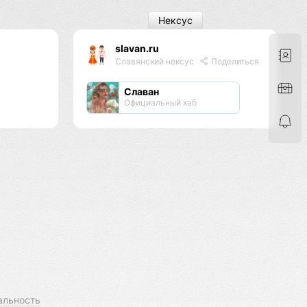
Нексус
slavan.ru
я
Славянский нексус
Поделиться
Славан
Официальный хаб
альность