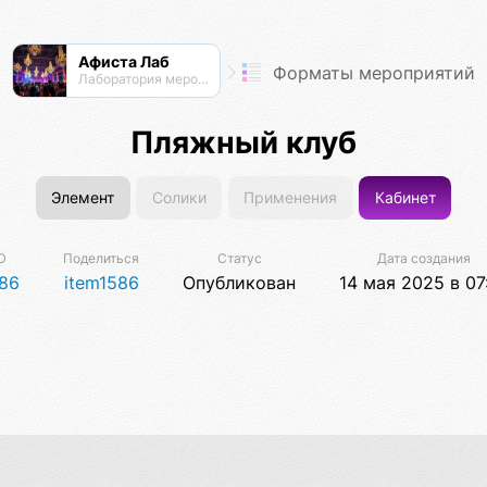
Афиста Лаб
Форматы мероприятий
Лаборатория мероприятий
Пляжный клуб
Элемент
Солики
Применения
Кабинет
D
Поделиться
Статус
Дата создания
86
item1586
Опубликован
14 мая 2025 в 07