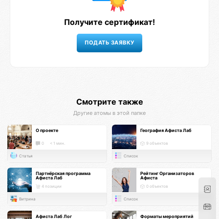
Получите сертификат!
Смотрите также
Другие атомы в этой папке
О проекте
География Афиста Лаб
0
< 1 мин.
9 объектов
Статья
Список
Партнёрская программа
Рейтинг Организаторов
Афиста Лаб
Афиста
4 позиции
0 объектов
Витрина
Список
Афиста Лаб Лог
Форматы мероприятий