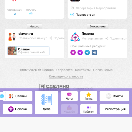
Лаборатория мероприятий
Сертификации
Получить
2
Подписаться
Нексус
Экосистема
slavan.ru
Псиона
Славянский нексус
Поделиться
Метаорганизм
Поделиться
Официальные ресурсы:
Славан
Официальный хаб
1995–2026 ©
Псиона
О проекте
Контакты
Соглашение
Конфиденциальность
С нами КО 🕉️
Славан
Войти
Чаты
Гринд
Псиона
Регистрация
Дела
Кошелёк
Кабинет