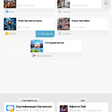
3 публикации
28 объектов
Блог
Список
Клуб Организаторов
Наши партнёры
2 атома
3 объекта
Папка
По сертификату
Список
Сотрудничество
Предложение
Сертификатор
Хаб
Сертификация Организаторов
Афиста Лаб
atom1479
Поделиться
afista_lab
Поделиться