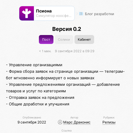
Псиона
Блог разработки
Cимулятор ноосферы
Версия 0.2
Пост
Солики
Кабинет
< 1 мин.
9 сентября 2022 в 09:29
- Управление организациями
- Форма сбора заявок на странице организации — телеграм-
бот мгновенно информирует о новых заявках
- Управление предложениями организаций — добавление
товаров и услуг по категориям
- Отправка заявок на предложения
- Общие доработки и улучшения
Опубликовано
Автор
Рубрики:
9 сентября 2022
Марс Драконис
Релизы
Ссылка