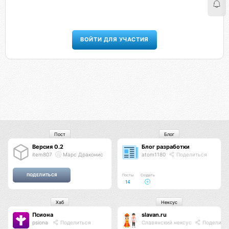
ВОЙТИ ДЛЯ УЧАСТИЯ
Пост
Блог
Версия 0.2
Блог разработки
item807
Марс Драконис
atom1180
Поделиться
Посты
Создать
14
Хаб
Нексус
Псиона
slavan.ru
psiona
Поделиться
Славянский нексус
Поделить