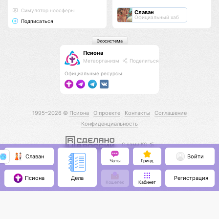
Cимулятор ноосферы
Славан
Официальный хаб
Подписаться
Экосистема
Псиона
Метаорганизм
Поделиться
Официальные ресурсы:
1995–2026 ©
Псиона
О проекте
Контакты
Соглашение
Конфиденциальность
С нами КО 🕉️
Славан
Войти
Чаты
Гринд
Псиона
Регистрация
Дела
Кошелёк
Кабинет