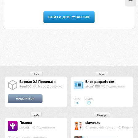
ВОЙТИ ДЛЯ УЧАСТИЯ
Пост
Блог
Версия 0.1 Преальфа
Блог разработки
item806
Марс Драконис
atom1180
Поделиться
Посты
Создать
14
Хаб
Нексус
Псиона
slavan.ru
psiona
Поделиться
Славянский нексус
Поделить
Cимулятор ноосферы