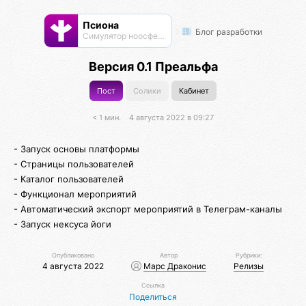
Псиона
Блог разработки
Cимулятор ноосферы
Версия 0.1 Преальфа
Пост
Солики
Кабинет
< 1 мин.
4 августа 2022 в 09:27
- Запуск основы платформы
- Страницы пользователей
- Каталог пользователей
- Функционал мероприятий
- Автоматический экспорт мероприятий в Телеграм-каналы
- Запуск нексуса йоги
Опубликовано
Автор
Рубрики:
4 августа 2022
Марс Драконис
Релизы
Ссылка
Поделиться