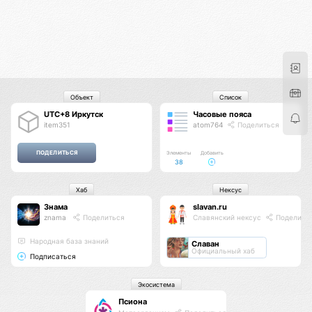
Объект
Список
UTC+8 Иркутск
Часовые пояса
item351
atom764
Поделиться
Элементы
Добавить
38
Хаб
Нексус
Знама
slavan.ru
znama
Поделиться
Славянский нексус
Поделить
Народная база знаний
Славан
Официальный хаб
Подписаться
Экосистема
Псиона