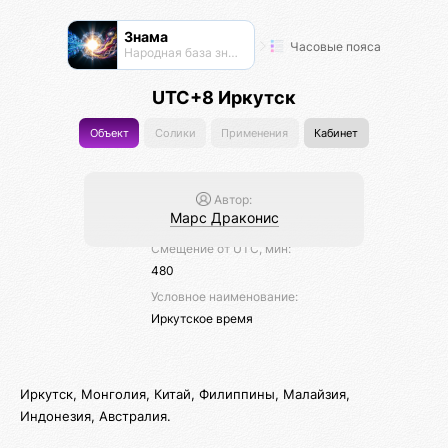
Знама
Часовые пояса
Народная база знаний
UTC+8 Иркутск
Объект
Солики
Применения
Кабинет
Автор:
Марс Драконис
Смещение от UTC, мин:
480
Условное наименование:
Иркутское время
Иркутск, Монголия, Китай, Филиппины, Малайзия,
Индонезия, Австралия.