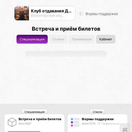
Клуб отдавания Даримба
Формы поддержки
Волонтерский клуб Псионы
Встреча и приём билетов
Специализация
Солики
Применения
Кабинет
Специализация
Список
Встреча и приём билетов
Формы поддержки
item1687
atom1515
Поделиться