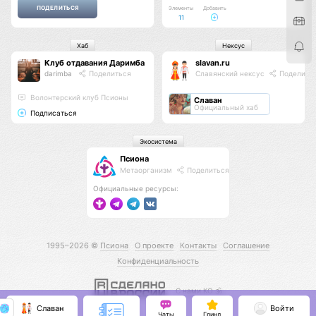
Элементы
Добавить
11
Хаб
Нексус
Клуб отдавания Даримба
slavan.ru
darimba
Поделиться
Славянский нексус
Поделить
Волонтерский клуб Псионы
Славан
Официальный хаб
Подписаться
Экосистема
Псиона
Метаорганизм
Поделиться
Официальные ресурсы:
1995–2026 ©
Псиона
О проекте
Контакты
Соглашение
Конфиденциальность
С нами КО 🕉️
Славан
Войти
Чаты
Гринд