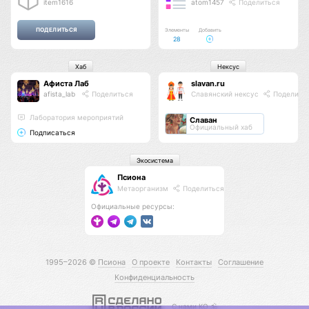
item1616
atom1457
Поделиться
Элементы
Добавить
28
Хаб
Нексус
Афиста Лаб
slavan.ru
afista_lab
Поделиться
Славянский нексус
Поделить
Лаборатория мероприятий
Славан
Официальный хаб
Подписаться
Экосистема
Псиона
Метаорганизм
Поделиться
Официальные ресурсы:
1995–2026 ©
Псиона
О проекте
Контакты
Соглашение
Конфиденциальность
С нами КО 🕉️