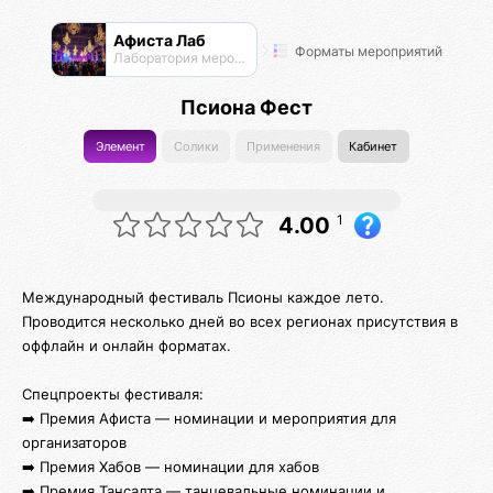
Афиста Лаб
Форматы мероприятий
Лаборатория мероприятий
Псиона Фест
Элемент
Солики
Применения
Кабинет
1
4.00
Международный фестиваль Псионы каждое лето.
Проводится несколько дней во всех регионах присутствия в
оффлайн и онлайн форматах.
Спецпроекты фестиваля:
➡️ Премия Афиста — номинации и мероприятия для
организаторов
➡️ Премия Хабов — номинации для хабов
➡️ Премия Тансалта — танцевальные номинации и