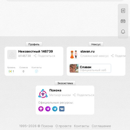
Профиль
Нексус
Неизвестный 146739
slavan.ru
id146739
Поделиться
Славянский нексус
Поделить
Славан
Уровень
Соликов
Контакты
Официальный хаб
1
0
Экосистема
Псиона
Метаорганизм
Поделиться
Официальные ресурсы:
1995–2026 ©
Псиона
О проекте
Контакты
Соглашение