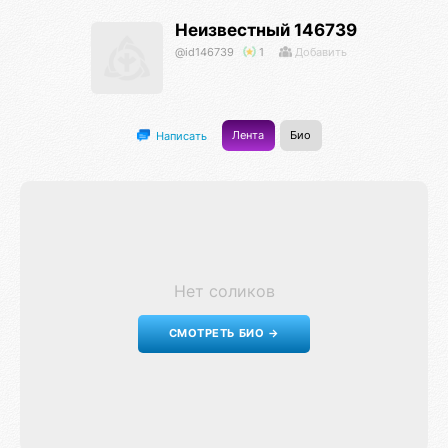
Неизвестный 146739
@id146739
1
Добавить
Лента
Био
Написать
Нет соликов
СМОТРЕТЬ БИО →