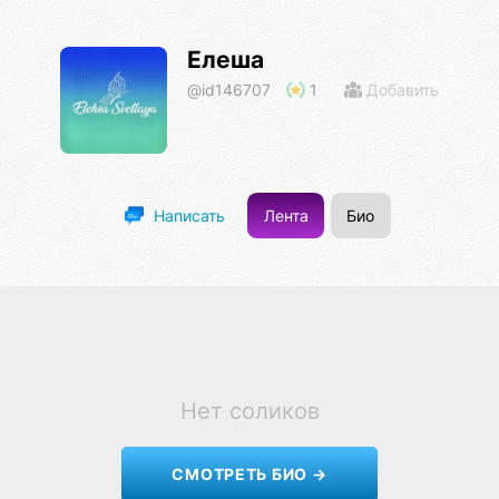
Елеша
@id146707
1
Добавить
Лента
Био
Написать
Нет соликов
СМОТРЕТЬ БИО →