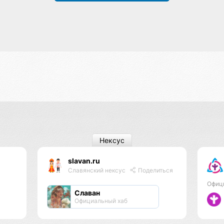
Нексус
slavan.ru
Славянский нексус
Поделиться
Офиц
Славан
Официальный хаб