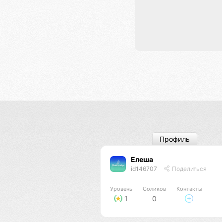
Профиль
Елеша
id146707
Поделиться
Уровень
Соликов
Контакты
1
0