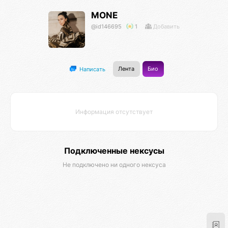
MONE
@id146695
1
Добавить
Лента
Био
Написать
Информация отсутствует
Подключенные нексусы
Не подключено ни одного нексуса