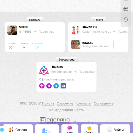
Профиль
Нексус
MONE
slavan.ru
id146695
Поделиться
Славянский нексус
Поделить
Славан
Уровень
Соликов
Контакты
Официальный хаб
1
0
Экосистема
Псиона
Метаорганизм
Поделиться
Официальные ресурсы:
1995–2026 ©
Псиона
О проекте
Контакты
Соглашение
Конфиденциальность
С нами КО 🕉️
Славан
Войти
Чаты
Гринд