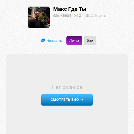
Макс Где Ты
@id146684
2
Добавить
Лента
Био
Написать
Нет соликов
СМОТРЕТЬ БИО →