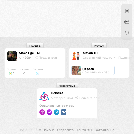
Профиль
Нексус
Макс Где Ты
slavan.ru
id146684
Поделиться
Славянский нексус
Поделить
Славан
Уровень
Соликов
Контакты
Официальный хаб
2
0
Экосистема
Псиона
Метаорганизм
Поделиться
Официальные ресурсы:
1995–2026 ©
Псиона
О проекте
Контакты
Соглашение