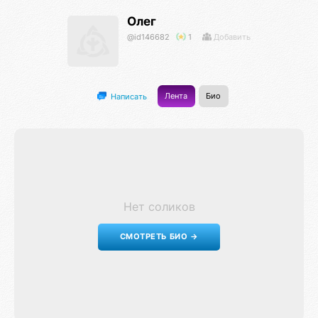
Олег
@id146682
1
Добавить
Лента
Био
Написать
Нет соликов
СМОТРЕТЬ БИО →