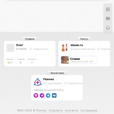
Профиль
Нексус
Олег
slavan.ru
id146682
Поделиться
Славянский нексус
Поделить
Славан
Уровень
Соликов
Контакты
Официальный хаб
1
0
Экосистема
Псиона
Метаорганизм
Поделиться
Официальные ресурсы:
1995–2026 ©
Псиона
О проекте
Контакты
Соглашение