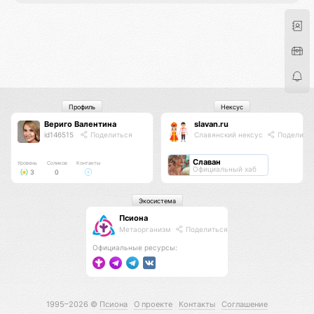
Профиль
Нексус
Вериго Валентина
slavan.ru
id146515
Поделиться
Славянский нексус
Поделить
Славан
Уровень
Соликов
Контакты
Официальный хаб
3
0
Экосистема
Псиона
Метаорганизм
Поделиться
Официальные ресурсы:
1995–2026 ©
Псиона
О проекте
Контакты
Соглашение