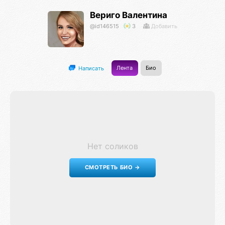
Вериго Валентина
@id146515
3
Добавить
Лента
Био
Написать
Нет соликов
СМОТРЕТЬ БИО →