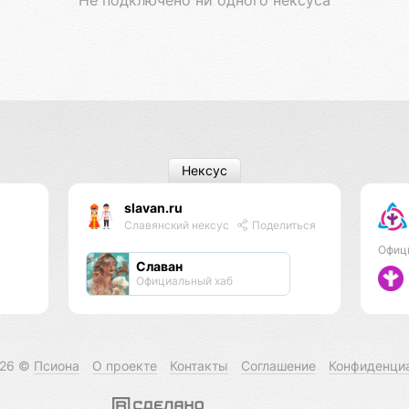
Нексус
slavan.ru
Славянский нексус
Поделиться
Офиц
Славан
Официальный хаб
026 ©
Псиона
О проекте
Контакты
Соглашение
Конфиденци