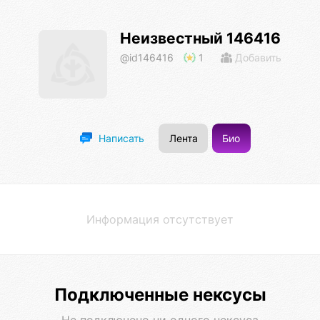
Неизвестный 146416
@id146416
1
Добавить
Лента
Био
Написать
Информация отсутствует
Подключенные нексусы
Не подключено ни одного нексуса