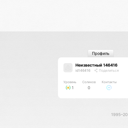
Профиль
Неизвестный 146416
id146416
Поделиться
Уровень
Соликов
Контакты
1
0
1995–2