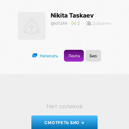
Nikita Taskaev
@id1244
2
Добавить
Лента
Био
Написать
Нет соликов
СМОТРЕТЬ БИО →