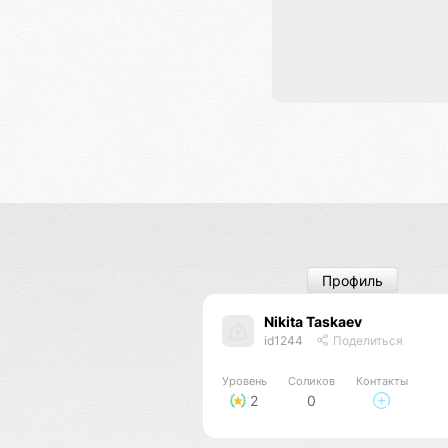
Профиль
Nikita Taskaev
id1244
Поделиться
Уровень
Соликов
Контакты
2
0