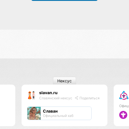
Нексус
slavan.ru
Славянский нексус
Поделиться
Офиц
Славан
Официальный хаб