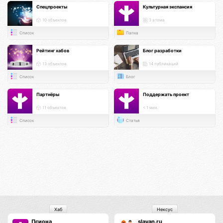
Спецпроекты
Культурная экспансия
10 объектов
3 атома
Список
Папка
Рейтинг хабов
Блог разработки
13 объектов
14 публикаций
Список
Блог
Партнёры
Поддержать проект
11 объектов
< 1 мин.
Список
Статья
Хаб
Нексус
Псиона
slavan.ru