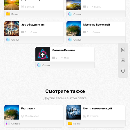
3 атома
3
< 1 мин.
Папка
Статья
Эра объединения
Место во Вселенной
0
~1 мин.
0
~3 мин.
Статья
Статья
Логотип Псионы
2
~4 мин.
Статья
Смотрите также
Другие атомы в этой папке
География
Центр коммуникаций
25 объектов
10 атомов
Список
Папка