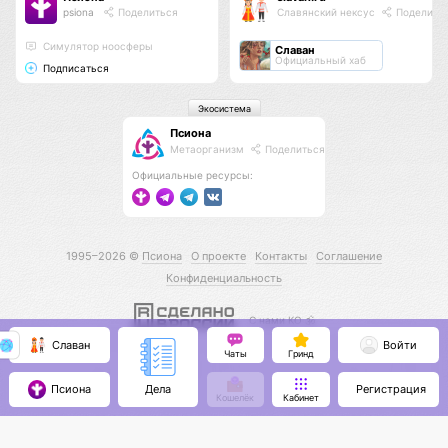
psiona
Поделиться
Славянский нексус
Поделить
Cимулятор ноосферы
Славан
Официальный хаб
Подписаться
Экосистема
Псиона
Метаорганизм
Поделиться
Официальные ресурсы:
1995–2026 ©
Псиона
О проекте
Контакты
Соглашение
Конфиденциальность
С нами КО 🕉️
Славан
Войти
Чаты
Гринд
Псиона
Регистрация
Дела
Кошелёк
Кабинет