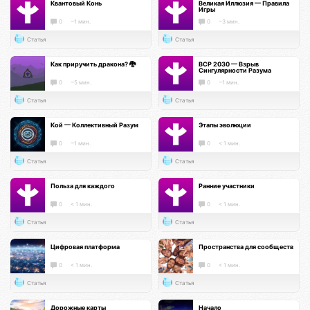
Квантовый Конь
Великая Иллюзия — Правила
Игры
0
~1 мин.
0
~3 мин.
Статья
Статья
Как приручить дракона? 🐉
ВСР 2030 — Взрыв
Сингулярности Разума
0
~5 мин.
0
~1 мин.
Статья
Статья
Кой — Коллективный Разум
Этапы эволюции
0
~1 мин.
0
< 1 мин.
Статья
Статья
Польза для каждого
Ранние участники
0
< 1 мин.
0
< 1 мин.
Статья
Статья
Цифровая платформа
Пространства для сообществ
0
< 1 мин.
0
< 1 мин.
Статья
Статья
Дорожные карты
Начало