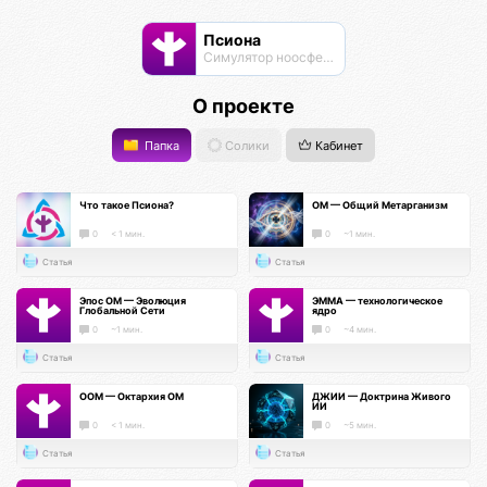
Псиона
Cимулятор ноосферы
О проекте
Папка
Солики
Кабинет
Что такое Псиона?
ОМ — Общий Метарганизм
0
< 1 мин.
0
~1 мин.
Статья
Статья
Эпос ОМ — Эволюция
ЭММА — технологическое
Глобальной Сети
ядро
0
~1 мин.
0
~4 мин.
Статья
Статья
ООМ — Октархия ОМ
ДЖИИ — Доктрина Живого
ИИ
0
< 1 мин.
0
~5 мин.
Статья
Статья