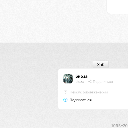
Хаб
Биоза
bioza
Поделиться
Нексус биоинженерии
Подписаться
1995–2