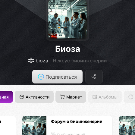
Биоза
bioza
Нексус биоинженерии
Подписаться
вная
Активности
Маркет
Альбомы
и
Форум о биоинженерии
0 обсуждений