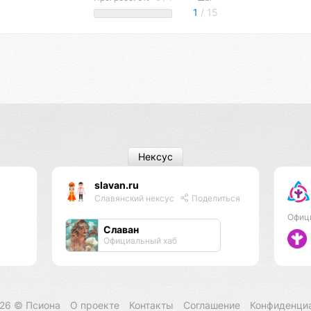
1
/ 15
Нексус
slavan.ru
Славянский нексус
Поделиться
Офиц
Славан
Официальный хаб
026 ©
Псиона
О проекте
Контакты
Соглашение
Конфиденци