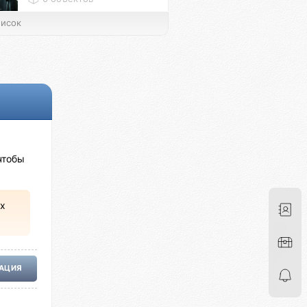
исок
чтобы
х
РАЦИЯ