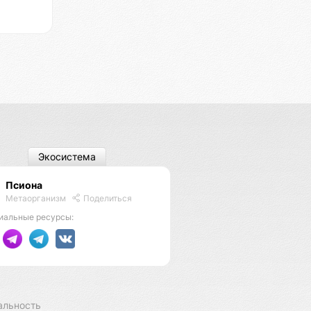
Экосистема
Псиона
Метаорганизм
Поделиться
иальные ресурсы:
альность