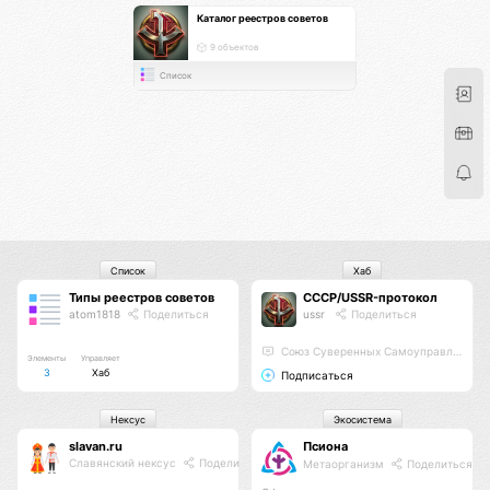
Каталог реестров советов
9 объектов
Список
Список
Хаб
Типы реестров советов
СССР/USSR-протокол
atom1818
Поделиться
ussr
Поделиться
Союз Суверенных Самоуправляемых Реестров
Элементы
Управляет
3
Хаб
Подписаться
Нексус
Экосистема
slavan.ru
Псиона
Славянский нексус
Поделиться
Метаорганизм
Поделиться