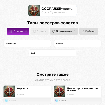
СССР/USSR-протокол
Союз Суверенных Самоуправляемых Реестров
Типы реестров советов
Список
0
Солики
Применения
0
Кабинет
Институт
Логос
Хаб
Смотрите также
Другие атомы в этой папке
О проекте
Инфраструктурные реестры
Псионы
< 1 мин.
< 1 мин.
Статья
Статья