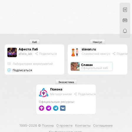
Хаб
Нексус
Афиста Лаб
slavan.ru
afista_lab
Поделиться
Славянский нексус
Поделить
Лаборатория мероприятий
Славан
Официальный хаб
Подписаться
Экосистема
Псиона
Метаорганизм
Поделиться
Официальные ресурсы:
1995–2026 ©
Псиона
О проекте
Контакты
Соглашение