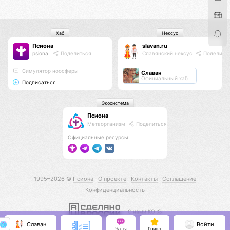
Хаб
Нексус
Псиона
slavan.ru
psiona
Поделиться
Славянский нексус
Поделить
Cимулятор ноосферы
Славан
Официальный хаб
Подписаться
Экосистема
Псиона
Метаорганизм
Поделиться
Официальные ресурсы:
1995–2026 ©
Псиона
О проекте
Контакты
Соглашение
Конфиденциальность
С нами КО 🕉️
Славан
Войти
Чаты
Гринд