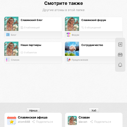
Смотрите также
Другие атомы в этой папке
Славянский блог
Славянский форум
0 публикаций
0 обсуждений
Блог
Форум
Наши партнеры
Сотрудничество
0 объектов
Список
Предложение
Афиша
Хаб
Славянская афиша
Славан
atom848
Поделиться
slavan
Поделиться