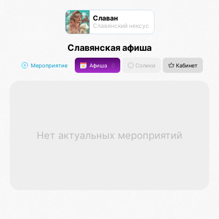
Славан
Славянский нексус
Славянская афиша
Мероприятие
Афиша
0
Солики
Кабинет
Нет актуальных мероприятий