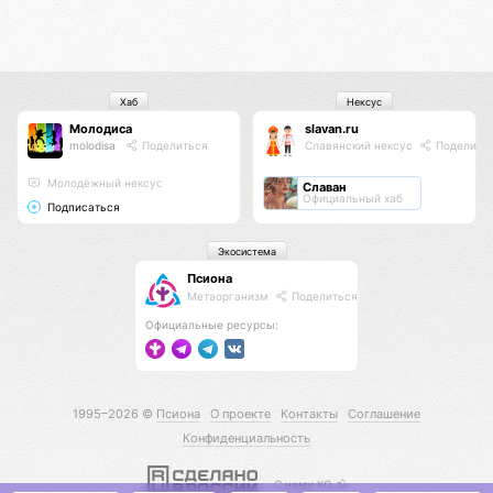
Хаб
Нексус
Молодиса
slavan.ru
molodisa
Поделиться
Славянский нексус
Поделить
Молодёжный нексус
Славан
Официальный хаб
Подписаться
Экосистема
Псиона
Метаорганизм
Поделиться
Официальные ресурсы:
1995–2026 ©
Псиона
О проекте
Контакты
Соглашение
Конфиденциальность
С нами КО 🕉️