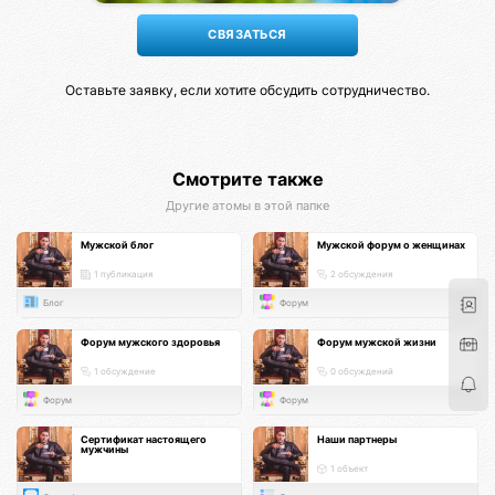
Оставьте заявку, если хотите обсудить сотрудничество.
Смотрите также
Другие атомы в этой папке
Мужской блог
Мужской форум о женщинах
1 публикация
2 обсуждения
Блог
Форум
Форум мужского здоровья
Форум мужской жизни
1 обсуждение
0 обсуждений
Форум
Форум
Сертификат настоящего
Наши партнеры
мужчины
1 объект