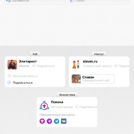
Сертификатор
Список
Хаб
Нексус
Элитарист
slavan.ru
elitarist
Поделиться
Славянский нексус
Поделить
Мужской нексус
Славан
Официальный хаб
Подписаться
Экосистема
Псиона
Метаорганизм
Поделиться
Официальные ресурсы: